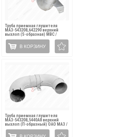
Труба приемная глушителя
МАЗ-543208,642290 верхний
выхлоп (S-образная) МВС /
642290-1203032
В КОРЗИНУ
Труба приемная глушителя
МАЗ-543208,5440А8 верхний
выхлоп (П-образный) ОАО МАЗ /
544010-1203032
В КОРЗИНУ