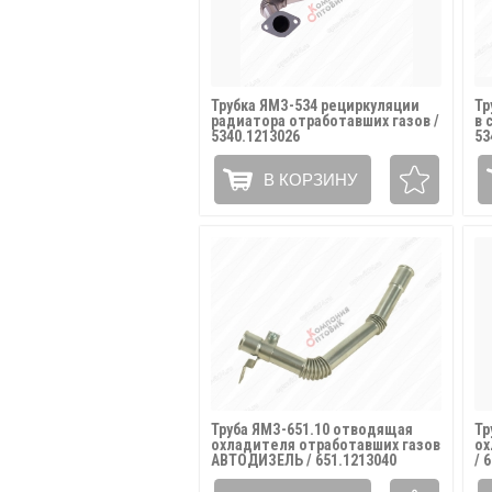
Трубка ЯМЗ-534 рециркуляции
Тр
радиатора отработавших газов /
в 
5340.1213026
53
В КОРЗИНУ
Труба ЯМЗ-651.10 отводящая
Тр
охладителя отработавших газов
ох
АВТОДИЗЕЛЬ / 651.1213040
/ 