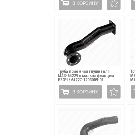
В КОРЗИНУ
Труба приемная глушителя
Тр
МАЗ-64229 с малым фланцем
МА
БЗЗЧ / 64227-1203009-01
МА
В КОРЗИНУ