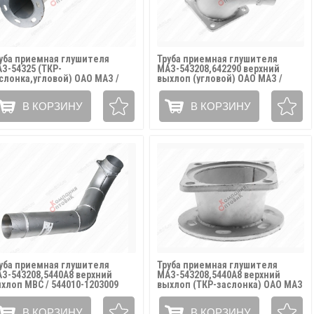
уба приемная глушителя
Труба приемная глушителя
З-54325 (ТКР-
МАЗ-543208,642290 верхний
слонка,угловой) ОАО МАЗ /
выхлоп (угловой) ОАО МАЗ /
325-1203009-01
642290-1203009
В КОРЗИНУ
В КОРЗИНУ
уба приемная глушителя
Труба приемная глушителя
З-543208,5440А8 верхний
МАЗ-543208,5440А8 верхний
хлоп МВС / 544010-1203009
выхлоп (ТКР-заслонка) ОАО МАЗ
/ 64255-1203032
В КОРЗИНУ
В КОРЗИНУ