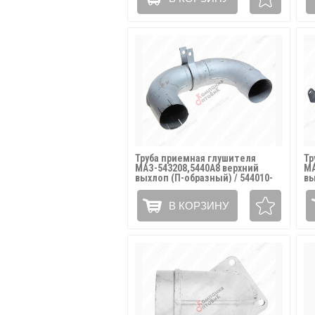
Труба приемная глушителя
Тр
МАЗ-543208,5440А8 верхний
МА
выхлоп (П-образный) / 544010-
вы
1203032
12
В КОРЗИНУ