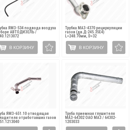
убка ЯМЗ-534 подвода воздуха
Трубка МАЗ-4370 рециркуляции
сборе АВТОДИЗЕЛЬ /
газов (дв.Д-245.35Е4)
40.1213072
L=248.70мм, D=32
МЕТАЛЛОКОМПЕНСАТОР / 245Е4-
1008215-Б
В КОРЗИНУ
В КОРЗИНУ
уба ЯМЗ-651.10 отводящая
Труба приемная глушителя
ладителя отработавших газов
МАЗ-64302 ОАО МАЗ / 64302-
651.1213040
1203033