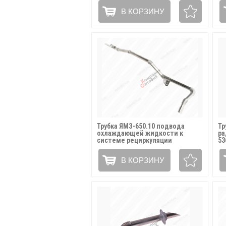
В КОРЗИНУ
Трубка ЯМЗ-650.10 подвода
Тр
охлаждающей жидкости к
ра
системе рециркуляции
53
отработавших газов
АВТОДИЗЕЛЬ / 651.1213080
В КОРЗИНУ