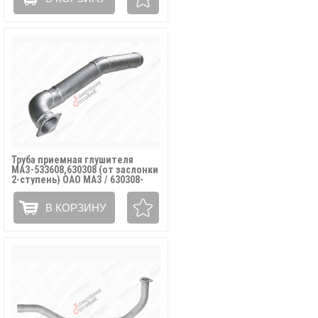
Труба приемная глушителя
МАЗ-533608,630308 (от заслонки
2-ступень) ОАО МАЗ / 630308-
1203032-010
В КОРЗИНУ