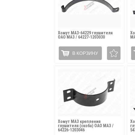
Хомут МАЗ-64229 глушителя
Хо
ОАО МАЗ / 64227-1203030
МА
В КОРЗИНУ
Хомут МАЗ крепления
Хо
глушителя (скоба) ОАО МАЗ /
гл
64226-1203046
54