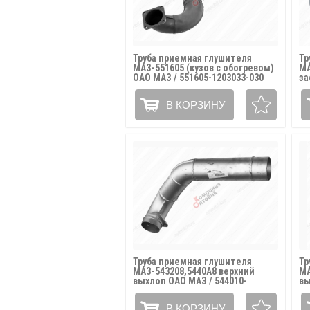
Труба приемная глушителя
Тр
МАЗ-551605 (кузов с обогревом)
МА
ОАО МАЗ / 551605-1203033-030
за
54
В КОРЗИНУ
Труба приемная глушителя
Тр
МАЗ-543208,5440А8 верхний
МА
выхлоп ОАО МАЗ / 544010-
вы
1203009
В КОРЗИНУ