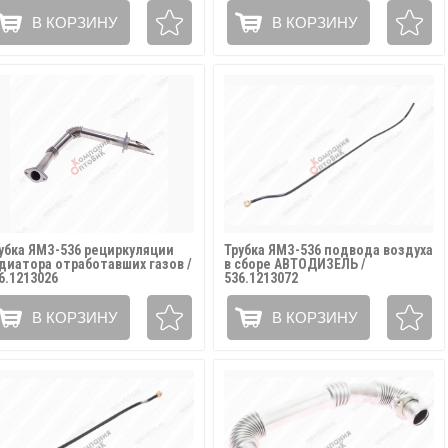
В КОРЗИНУ
В КОРЗИНУ
убка ЯМЗ-536 рециркуляции
Трубка ЯМЗ-536 подвода воздуха
диатора отработавших газов /
в сборе АВТОДИЗЕЛЬ /
6.1213026
536.1213072
В КОРЗИНУ
В КОРЗИНУ