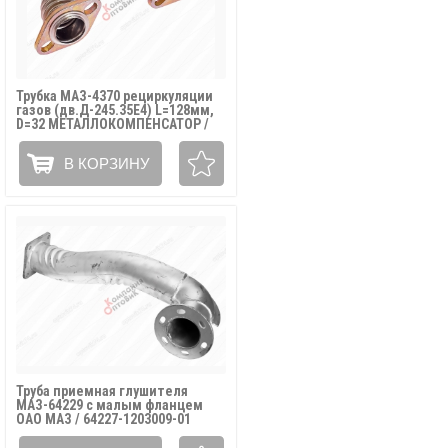
Трубка МАЗ-4370 рециркуляции
газов (дв.Д-245.35Е4) L=128мм,
D=32 МЕТАЛЛОКОМПЕНСАТОР /
245Е4-1008150
В КОРЗИНУ
Труба приемная глушителя
МАЗ-64229 с малым фланцем
ОАО МАЗ / 64227-1203009-01