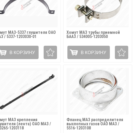
мут МАЗ-5337 глушителя ОАО
Хомут МАЗ трубы приемной
З / 5337-1203030-01
БААЗ / 534005-1203050
В КОРЗИНУ
В КОРЗИНУ
мут МАЗ крепления
Фланец МАЗ распределителя
ушителя (лента) ОАО МАЗ /
выхлопных газов ОАО МАЗ /
3265-1203118
5516-1203108