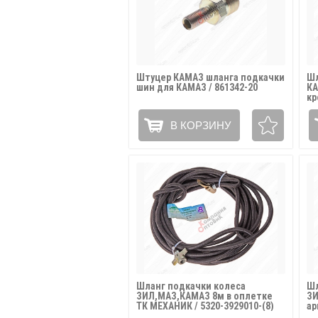
Штуцер КАМАЗ шланга подкачки
Шл
шин для КАМАЗ / 861342-20
КА
кр
ру
АТ
В КОРЗИНУ
Шланг подкачки колеса
Шл
ЗИЛ,МАЗ,КАМАЗ 8м в оплетке
ЗИ
ТК МЕХАНИК / 5320-3929010-(8)
ар
53