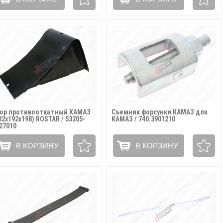
ор противооткатный КАМАЗ
Съемник форсунки КАМАЗ для
82х192х198) ROSTAR / 53205-
КАМАЗ / 740.3901210
27010
В КОРЗИНУ
В КОРЗИНУ