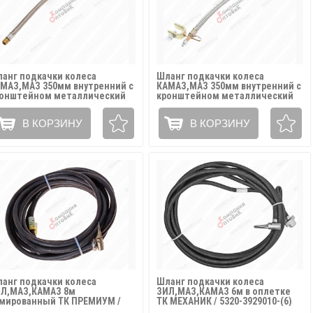
анг подкачки колеса
Шланг подкачки колеса
МАЗ,МАЗ 350мм внутренний с
КАМАЗ,МАЗ 350мм внутренний с
онштейном металлический
кронштейном металлический
кав АВТОТОРГ / ШЛАНГ 350к/
рукав / ШЛАНГ 350к
-335
В КОРЗИНУ
В КОРЗИНУ
анг подкачки колеса
Шланг подкачки колеса
Л,МАЗ,КАМАЗ 8м
ЗИЛ,МАЗ,КАМАЗ 6м в оплетке
мированный ТК ПРЕМИУМ /
ТК МЕХАНИК / 5320-3929010-(6)
20-3929010-(8)