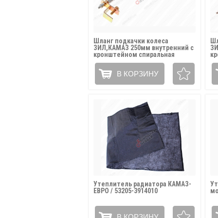
Шланг подкачки колеса
Шл
ЗИЛ,КАМАЗ 250мм внутренний с
ЗИ
кронштейном спиральная
кр
оплетка / ШЛАНГ 250к
ру
В КОРЗИНУ
Утеплитель радиатора КАМАЗ-
Ут
ЕВРО / 53205-3914010
мо
В КОРЗИНУ