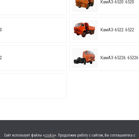
КамАЗ-6520: 6520
0
КамАЗ-6522: 6522
2
КамАЗ-65226: 65226
Сайт использует файлы «
cookie
». Продолжив работу с сайтом, Вы соглашаетесь с