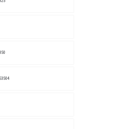
325
350
53504