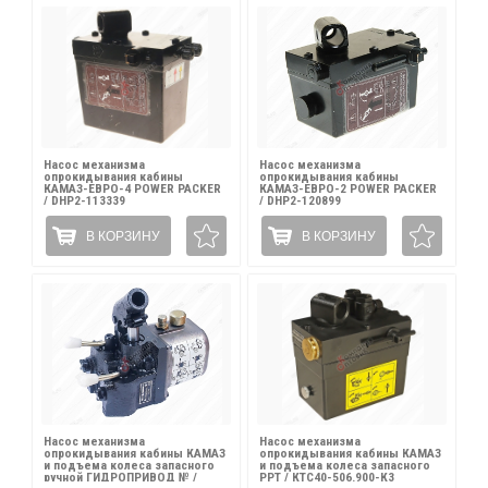
Насос механизма
Насос механизма
опрокидывания кабины
опрокидывания кабины
КАМАЗ-ЕВРО-4 POWER PACKER
КАМАЗ-ЕВРО-2 POWER PACKER
/ DHP2-113339
/ DHP2-120899
В КОРЗИНУ
В КОРЗИНУ
Насос механизма
Насос механизма
опрокидывания кабины КАМАЗ
опрокидывания кабины КАМАЗ
и подъема колеса запасного
и подъема колеса запасного
ручной ГИДРОПРИВОД № /
PPT / КТС40-506.900-К3