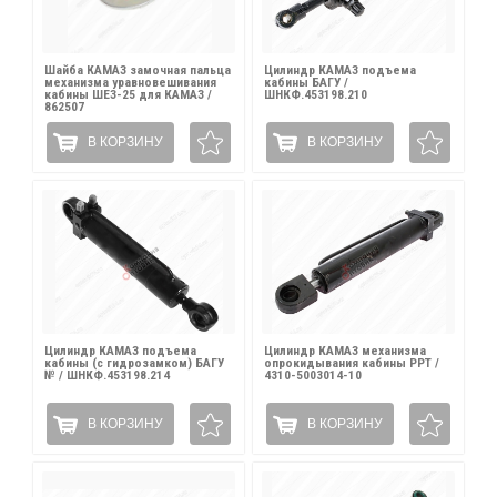
Шайба КАМАЗ замочная пальца
Цилиндр КАМАЗ подъема
механизма уравновешивания
кабины БАГУ /
кабины ШЕЗ-25 для КАМАЗ /
ШНКФ.453198.210
862507
В КОРЗИНУ
В КОРЗИНУ
Цилиндр КАМАЗ подъема
Цилиндр КАМАЗ механизма
кабины (с гидрозамком) БАГУ
опрокидывания кабины PPT /
№ / ШНКФ.453198.214
4310-5003014-10
В КОРЗИНУ
В КОРЗИНУ