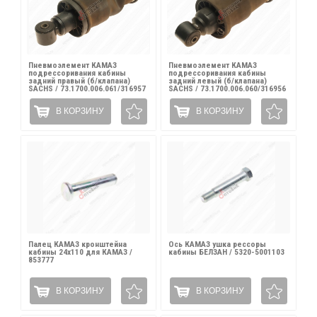
Пневмоэлемент КАМАЗ
Пневмоэлемент КАМАЗ
подрессоривания кабины
подрессоривания кабины
задний правый (б/клапана)
задний левый (б/клапана)
SACHS / 73.1700.006.061/316957
SACHS / 73.1700.006.060/316956
В КОРЗИНУ
В КОРЗИНУ
Палец КАМАЗ кронштейна
Ось КАМАЗ ушка рессоры
кабины 24х110 для КАМАЗ /
кабины БЕЛЗАН / 5320-5001103
853777
В КОРЗИНУ
В КОРЗИНУ