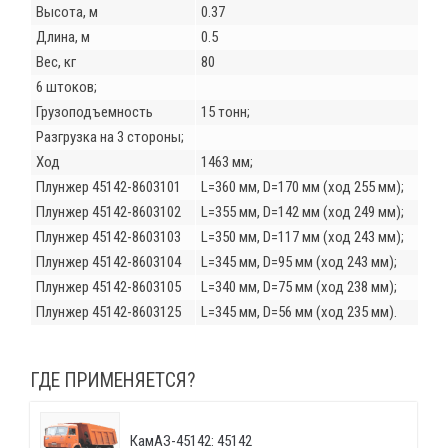
Высота, м
0.37
Длина, м
0.5
Вес, кг
80
6 штоков;
Грузоподъемность
15 тонн;
Разгрузка на 3 стороны;
Ход
1463 мм;
Плунжер 45142-8603101
L=360 мм, D=170 мм (ход 255 мм);
Плунжер 45142-8603102
L=355 мм, D=142 мм (ход 249 мм);
Плунжер 45142-8603103
L=350 мм, D=117 мм (ход 243 мм);
Плунжер 45142-8603104
L=345 мм, D=95 мм (ход 243 мм);
Плунжер 45142-8603105
L=340 мм, D=75 мм (ход 238 мм);
Плунжер 45142-8603125
L=345 мм, D=56 мм (ход 235 мм).
ГДЕ ПРИМЕНЯЕТСЯ?
КамАЗ-45142: 45142