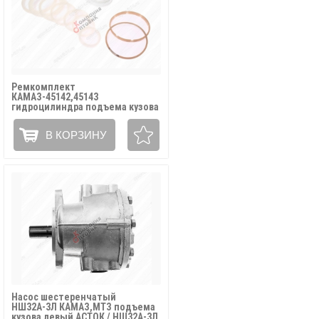
Ремкомплект
КАМАЗ-45142,45143
гидроцилиндра подъема кузова
полиуретан + пластмасса (18
позиций) / 45143*РК
В КОРЗИНУ
Насос шестеренчатый
НШ32А-3Л КАМАЗ,МТЗ подъема
кузова левый АСТОК / НШ32А-3Л