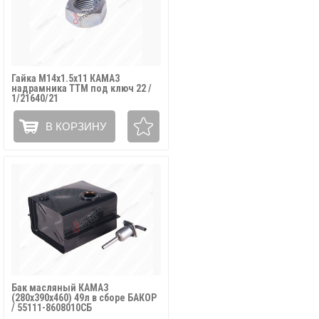
Гайка М14х1.5х11 КАМАЗ
надрамника ТТМ под ключ 22 /
1/21640/21
В КОРЗИНУ
Бак масляный КАМАЗ
(280х390х460) 49л в сборе БАКОР
/ 55111-8608010СБ