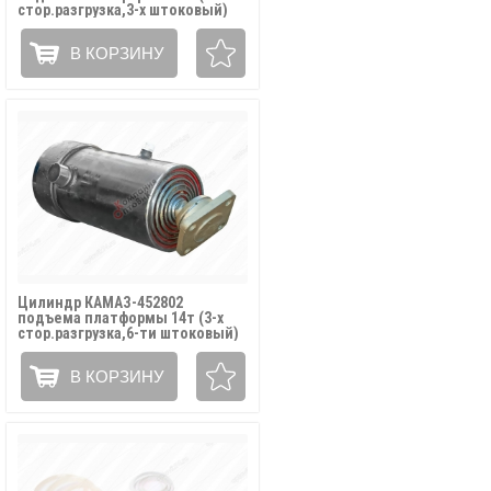
стор.разгрузка,3-х штоковый)
АТЛАНТ ГИДРАВЛИК / 55111-
8603010
В КОРЗИНУ
Цилиндр КАМАЗ-452802
подъема платформы 14т (3-х
стор.разгрузка,6-ти штоковый)
АТЛАНТ ГИДРАВЛИК / 452802-
8603010
В КОРЗИНУ