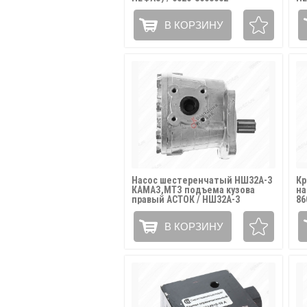
В КОРЗИНУ
Насос шестеренчатый НШ32А-3
Кр
КАМАЗ,МТЗ подъема кузова
на
правый АСТОК / НШ32А-3
86
В КОРЗИНУ