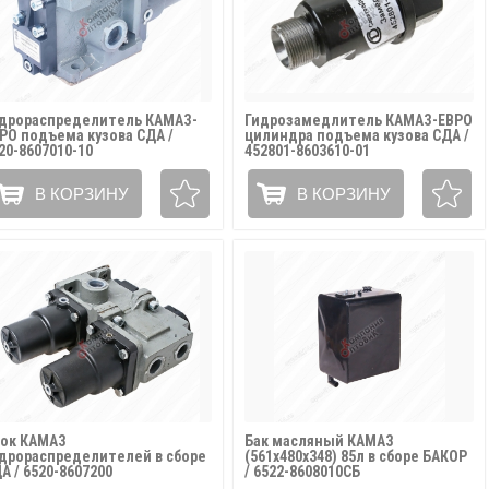
дрораспределитель КАМАЗ-
Гидрозамедлитель КАМАЗ-ЕВРО
РО подъема кузова СДА /
цилиндра подъема кузова СДА /
20-8607010-10
452801-8603610-01
В КОРЗИНУ
В КОРЗИНУ
ок КАМАЗ
Бак масляный КАМАЗ
дрораспределителей в сборе
(561х480х348) 85л в сборе БАКОР
А / 6520-8607200
/ 6522-8608010СБ