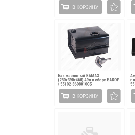
В КОРЗИНУ
Бак масляный КАМАЗ
Ам
(280х390х460) 49л в сборе БАКОР
пл
/ 55102-8608010СБ
55
В КОРЗИНУ