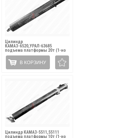
Цилиндр
КАМАЗ-6520,УРАЛ-63685
подъема платформы 20т (1-но
стор.разгрузка,4-х штоковый)
АТЛАНТ ГИДРАВ / 6520-8603010
В КОРЗИНУ
Цилиндр КАМАЗ-5511,55111
подъема платформы 10т (1-но