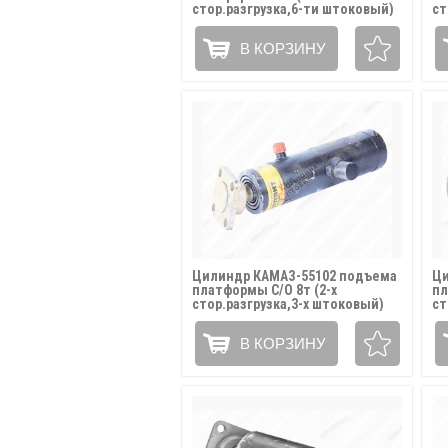
стор.разгрузка,6-ти штоковый)
ст
АТЛАНТ ГИДРАВЛИК / 6520-
АТ
8603010-06
86
В КОРЗИНУ
Цилиндр КАМАЗ-55102 подъема
Ци
платформы С/О 8т (2-х
пл
стор.разгрузка,3-х штоковый)
ст
АТЛАНТ ГИДРАВЛИК / 55102-
АТ
8603010-10
86
В КОРЗИНУ