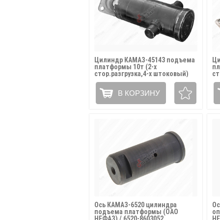
Цилиндр КАМАЗ-45143 подъема
Ци
платформы 10т (2-х
пл
стор.разгрузка,4-х штоковый)
ст
АТЛАНТ ГИДРАВЛИК / 45143-
АТ
8603010
86
В КОРЗИНУ
Ось КАМАЗ-6520 цилиндра
Ос
подъема платформы (ОАО
оп
НЕФАЗ) / 6520-8603052
НЕ