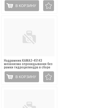
В КОРЗИНУ
Надрамник КАМАЗ-45143
механизма опрокидывания без
рамки гидроцилиндра в сборе
(ОАО НЕФАЗ) / 45143-8601010 ЗЧ1
В КОРЗИНУ