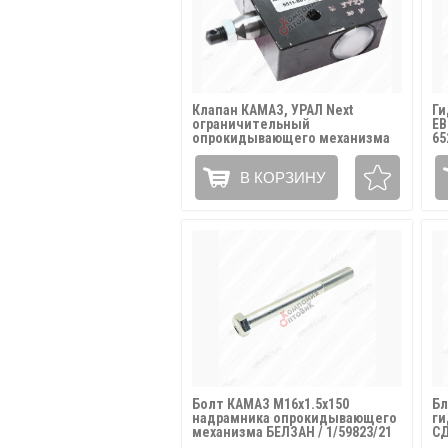
Клапан КАМАЗ, УРАЛ Next
Ги
ограничительный
ЕВ
опрокидывающего механизма
65
СДА / 5511-8614010-10А
В КОРЗИНУ
Болт КАМАЗ М16х1.5х150
Бл
надрамника опрокидывающего
ги
механизма БЕЛЗАН / 1/59823/21
СД