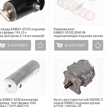
линдр КАМАЗ-45142 подъема
Ремкомплект
атформы 14т (3-х
КАМАЗ-55102,8560-06
ор.разгрузка,6-ти штоковый)
гидроцилиндра подъема кузова
ЛАНТ ГИДРАВЛИК / 45142-
(12 позиций) / 55102*РК
03010
В КОРЗИНУ
В КОРЗИНУ
ь КАМАЗ-6520 механизма
Насос шестеренчатый НШ50А-3
рокид. платформы ОАО
левый КАМАЗ подъема кузова
ФАЗ / 6522-8601125
АСТОК / НШ50А-3Л