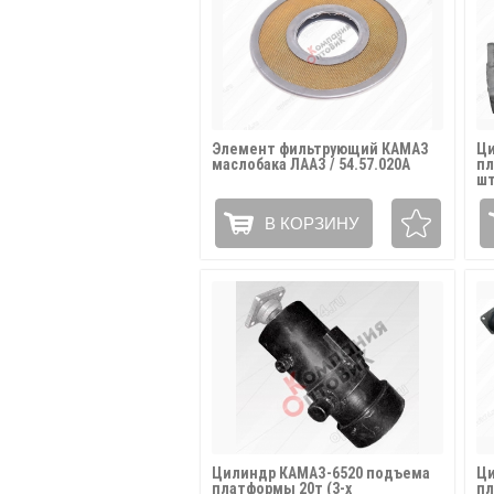
Элемент фильтрующий КАМАЗ
Ци
маслобака ЛААЗ / 54.57.020А
пл
шт
85
В КОРЗИНУ
Цилиндр КАМАЗ-6520 подъема
Ци
платформы 20т (3-х
пл