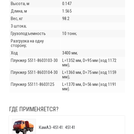
Высота, м
0.147
Длина, м
1.565
Вес, кг
98.2
3 штока;
Грузоподъемность
10 тонн;
Разгрузка на одну
сторону;
Ход
3400 мм;
Плунжер 5511-8603103-30
L=1352 мм, D=95 мм (ход 1172
мм);
Плунжер 5511-8603104-30
L=1360 мм, D=75 мм (ход 1159
мм);
Плунжер 55111-8603125
L=1370 мм, D=56 мм (ход 1191
мм).
ГДЕ ПРИМЕНЯЕТСЯ?
КамАЗ-45141: 45141