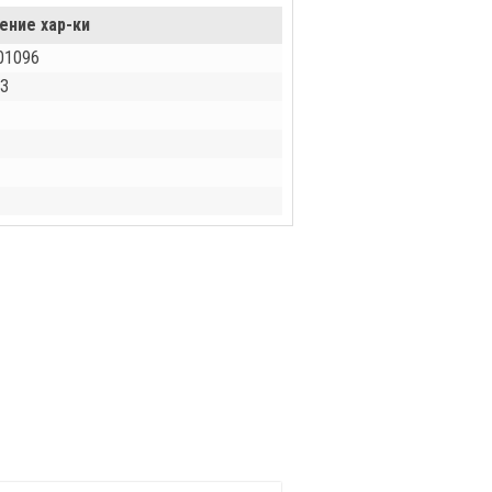
ение хар-ки
01096
З