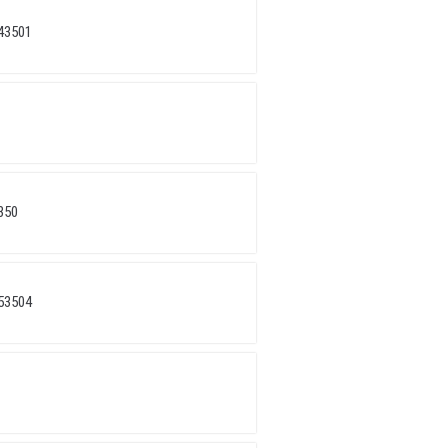
43501
350
53504