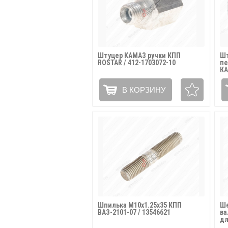
Штуцер КАМАЗ ручки КПП
Шт
ROSTAR / 412-1703072-10
пе
КА
В КОРЗИНУ
Шпилька М10х1.25х35 КПП
Ше
ВАЗ-2101-07 / 13546621
ва
дл