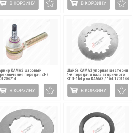
В КОРЗИНУ
В КОРЗИНУ
рнир КАМАЗ шаровый
Шайба КАМАЗ упорная шестерни
реключения передач ZF /
4-й передачи вала вторичного
01204714
КПП-154 для КАМАЗ / 154.1701144
В КОРЗИНУ
В КОРЗИНУ