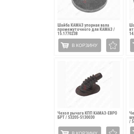
Шайба КАМАЗ упорная вала
Ша
промежуточного для КАМАЗ /
вт
15.1770238
14
В КОРЗИНУ
Чехол рычага КПП КАМАЗ-ЕВРО
Че
БРТ / 53205-5130030
шу
/ 
В КОРЗИНУ