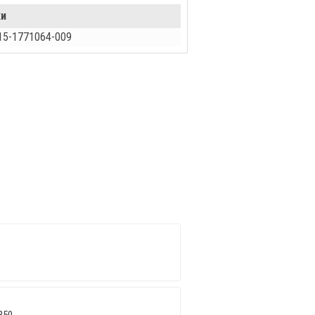
ки
15-1771064-009