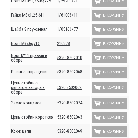
Болт М10х1,25-6gх25
1/59707/21
В КОРЗИНУ
Гайка М8х1,25-6Н
1/61008/11
В КОРЗИНУ
Шайба 8 пружинная
1/05166/77
В КОРЗИНУ
Болт М8х6gх16
210378
В КОРЗИНУ
Борт №11 правый в
5320-8502010
В КОРЗИНУ
сборе
Рычаг запора цепи
5320-8502068
В КОРЗИНУ
Цепь стойки с
рычагом запора в
5320.8502062
В КОРЗИНУ
сборе
Звено концевое
5320-8502074
В КОРЗИНУ
Цепь стойки короткая
5320-8502063
В КОРЗИНУ
Крюк цепи
5320-8502069
В КОРЗИНУ