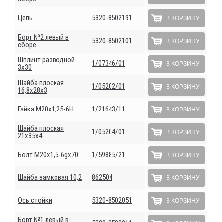
Цепь
5320-8502191
В КОРЗИНУ
Борт №2 левый в
5320-8502101
В КОРЗИНУ
сборе
Шплинт разводной
1/07346/01
В КОРЗИНУ
3х30
Шайба плоская
1/05202/01
В КОРЗИНУ
16,8х28х3
Гайка М20х1,25-6Н
1/21643/11
В КОРЗИНУ
Шайба плоская
1/05204/01
В КОРЗИНУ
21х35х4
Болт М20х1,5-6gх70
1/59885/21
В КОРЗИНУ
Шайба замковая 10,2
862504
В КОРЗИНУ
Ось стойки
5320-8502051
В КОРЗИНУ
Борт №1 левый в