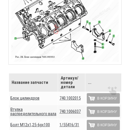
Артикул/
Название запчасти
номер
...
детали
Блок цилиндров
740.1002015
В КОРЗИНУ
Втулка
740.1006037
В КОРЗИНУ
распределительного вала
Болт М12х1,25-6gх100
1/55416/31
В КОРЗИНУ