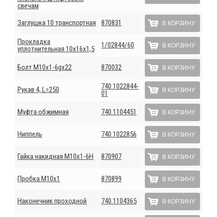
свечам
Заглушка 10 транспортная
870831
В КОРЗИНУ
Прокладка
1/02844/60
В КОРЗИНУ
уплотнительная 10х16х1,5
Болт М10х1-6gх22
870032
В КОРЗИНУ
740.1022844-
Рукав 4, L=250
В КОРЗИНУ
01
Муфта обжимная
740.1104451
В КОРЗИНУ
Ниппель
740.1022856
В КОРЗИНУ
Гайка накидная М10х1-6Н
870907
В КОРЗИНУ
Пробка М10х1
870899
В КОРЗИНУ
Наконечник проходной
740.1104365
В КОРЗИНУ