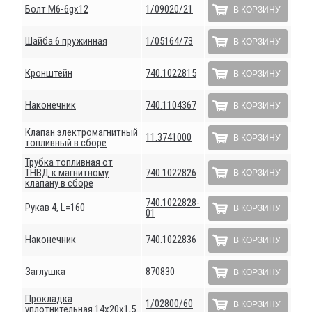
Болт М6-6gх12
1/09020/21
В КОРЗИНУ
Шайба 6 пружинная
1/05164/73
В КОРЗИНУ
Кронштейн
740.1022815
В КОРЗИНУ
Наконечник
740.1104367
В КОРЗИНУ
Клапан электромагнитный
11.3741000
В КОРЗИНУ
топливный в сборе
Трубка топливная от
ТНВД к магнитному
740.1022826
В КОРЗИНУ
клапану в сборе
740.1022828-
Рукав 4, L=160
В КОРЗИНУ
01
Наконечник
740.1022836
В КОРЗИНУ
Заглушка
870830
В КОРЗИНУ
Прокладка
1/02800/60
В КОРЗИНУ
уплотнительная 14х20х1,5