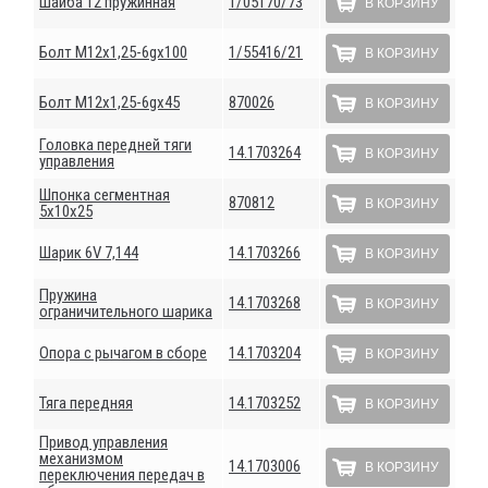
Шайба 12 пружинная
1/05170/73
В КОРЗИНУ
Болт М12х1,25-6gх100
1/55416/21
В КОРЗИНУ
Болт М12х1,25-6gх45
870026
В КОРЗИНУ
Головка передней тяги
14.1703264
В КОРЗИНУ
управления
Шпонка сегментная
870812
В КОРЗИНУ
5х10х25
Шарик 6V 7,144
14.1703266
В КОРЗИНУ
Пружина
14.1703268
В КОРЗИНУ
ограничительного шарика
Опора с рычагом в сборе
14.1703204
В КОРЗИНУ
Тяга передняя
14.1703252
В КОРЗИНУ
Привод управления
механизмом
14.1703006
В КОРЗИНУ
переключения передач в