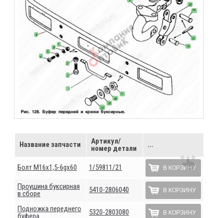
Артикул/
Название запчасти
...
номер детали
Болт М16х1,5-6gх60
1/59811/21
В КОРЗИНУ
Проушина буксирная
5410-2806040
В КОРЗИНУ
в сборе
Подножка переднего
5320-2803080
В КОРЗИНУ
буфера