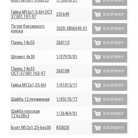
Болт М16х1,5-6gх55
1/59810/21
В КОРЗИНУ
Гайка М16х1,5-6Н ОСТ
251649
В КОРЗИНУ
37.001.197-97
Петля буксирного
5320-2806043-01
В КОРЗИНУ
крюка
Палец 14х55
260115
В КОРЗИНУ
Шплинт 4х30
1/07970/01
В КОРЗИНУ
Палец 14х35
260108
В КОРЗИНУ
ОСТ-37.001.163-97
Гайка М12х1,25-6Н
1/61015/11
В КОРЗИНУ
Шайба 12 пружинная
1/05170/77
В КОРЗИНУ
Шайба плоская
1/26469/01
В КОРЗИНУ
12,6х28х3
Болт М12х1,25-6gх30
853020
В КОРЗИНУ