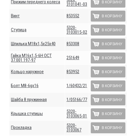
Прижим переднего колеса
В КОРЗИНУ
3101041-03
Винт
853552
В КОРЗИНУ
5320-
Ступица
В КОРЗИНУ
3103015-02
Шпилька М18х1,5х25х40
853308
В КОРЗИНУ
Гайка М16х1,5-6Н ОСТ
251649
В КОРЗИНУ
37.001.197-97
Кольцо наружное
853952
В КОРЗИНУ
Болт М8-6gх16
1/60432/21
В КОРЗИНУ
Шайба 8 пружинная
1/05166/77
В КОРЗИНУ
5320-
Крышка ступицы
В КОРЗИНУ
3103065-01
5320-
Прокладка
В КОРЗИНУ
3103067