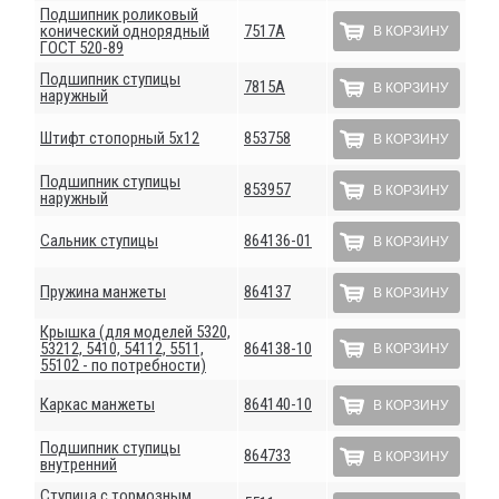
Подшипник роликовый
конический однорядный
7517А
В КОРЗИНУ
ГОСТ 520-89
Подшипник ступицы
7815А
В КОРЗИНУ
наружный
Штифт стопорный 5х12
853758
В КОРЗИНУ
Подшипник ступицы
853957
В КОРЗИНУ
наружный
Сальник ступицы
864136-01
В КОРЗИНУ
Пружина манжеты
864137
В КОРЗИНУ
Крышка (для моделей 5320,
53212, 5410, 54112, 5511,
864138-10
В КОРЗИНУ
55102 - по потребности)
Каркас манжеты
864140-10
В КОРЗИНУ
Подшипник ступицы
864733
В КОРЗИНУ
внутренний
Ступица с тормозным