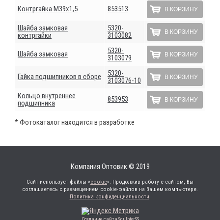
Контргайка М39х1,5
853513
В КОРЗИНУ
Шайба замковая
5320-
В КОРЗИНУ
контргайки
3103082
5320-
Шайба замковая
В КОРЗИНУ
3103079
5320-
Гайка подшипников в сборе
В КОРЗИНУ
3103076-10
Кольцо внутреннее
853953
В КОРЗИНУ
подшипника
* Фотокаталог находится в разработке
Компания Оптовик © 2019
Сайт использует файлы «
cookie
». Продолжив работу с сайтом, Вы
соглашаетесь с размещением cookie-файлов на Вашем компьютере.
Политика конфиденциальности
.
Создание сайта SculptorSS