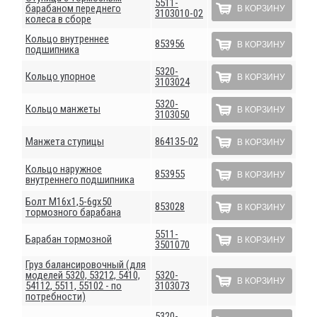
5511-
барабаном переднего
В КОРЗИНУ
3103010-02
колеса в сборе
Кольцо внутреннее
853956
В КОРЗИНУ
подшипника
5320-
Кольцо упорное
В КОРЗИНУ
3103024
5320-
Кольцо манжеты
В КОРЗИНУ
3103050
Манжета ступицы
864135-02
В КОРЗИНУ
Кольцо наружное
853955
В КОРЗИНУ
внутреннего подшипника
Болт М16х1,5-6gх50
853028
В КОРЗИНУ
тормозного барабана
5511-
Барабан тормозной
В КОРЗИНУ
3501070
Груз балансировочный (для
моделей 5320, 53212, 5410,
5320-
В КОРЗИНУ
54112, 5511, 55102 - по
3103073
потребности)
5320-