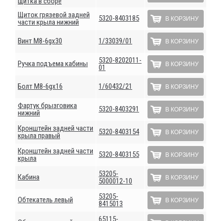
щитка в сборе
Щиток грязевой задней
5320-8403185
В КОРЗИНУ
части крыла нижний
Винт М8-6gх30
1/33039/01
В КОРЗИНУ
5320-8202011-
Ручка подъема кабины
В КОРЗИНУ
01
Болт М8-6gх16
1/60432/21
В КОРЗИНУ
Фартук брызговика
5320-8403291
В КОРЗИНУ
нижний
Кронштейн задней части
5320-8403154
В КОРЗИНУ
крыла правый
Кронштейн задней части
5320-8403155
В КОРЗИНУ
крыла
53205-
Кабина
В КОРЗИНУ
5000012-10
53205-
Обтекатель левый
В КОРЗИНУ
8415013
65115-