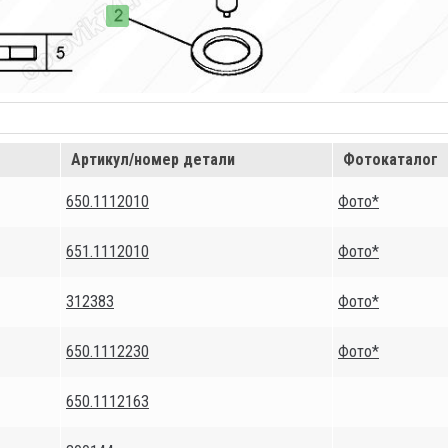
Артикул/номер детали
Фотокаталог
650.1112010
Фото*
651.1112010
Фото*
312383
Фото*
650.1112230
Фото*
650.1112163