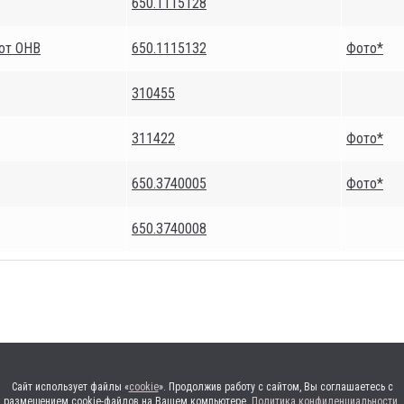
650.1115128
 от ОНВ
650.1115132
Фото*
310455
311422
Фото*
650.3740005
Фото*
650.3740008
Сайт использует файлы «
cookie
». Продолжив работу с сайтом, Вы соглашаетесь с
размещением cookie-файлов на Вашем компьютере.
Политика конфиденциальности
.