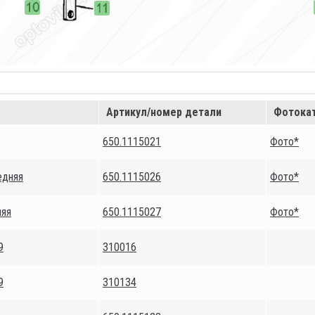
Артикул/номер детали
Фотока
650.1115021
Фото*
едняя
650.1115026
Фото*
няя
650.1115027
Фото*
9
310016
9
310134