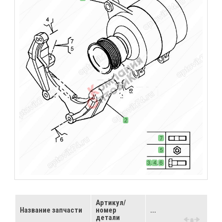
Артикул/
Название запчасти
номер
...
детали