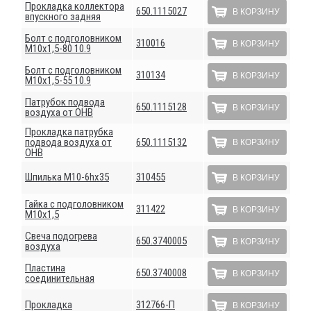
Прокладка коллектора
650.1115027
В КОРЗИНУ
впускного задняя
Болт с подголовником
310016
В КОРЗИНУ
М10х1,5-80 10.9
Болт с подголовником
310134
В КОРЗИНУ
М10х1,5-55 10.9
Патрубок подвода
650.1115128
В КОРЗИНУ
воздуха от ОНВ
Прокладка патрубка
подвода воздуха от
650.1115132
В КОРЗИНУ
ОНВ
Шпилька М10-6hх35
310455
В КОРЗИНУ
Гайка с подголовником
311422
В КОРЗИНУ
М10х1,5
Свеча подогрева
650.3740005
В КОРЗИНУ
воздуха
Пластина
650.3740008
В КОРЗИНУ
соединительная
Прокладка
312766-П
В КОРЗИНУ