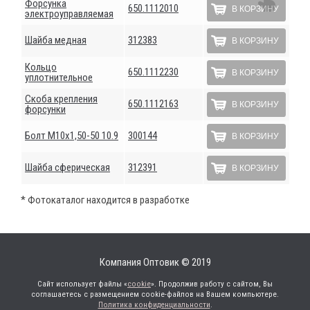
Форсунка
650.1112010
В КОРЗИНУ
электроуправляемая
Шайба медная
312383
В КОРЗИНУ
Кольцо
650.1112230
В КОРЗИНУ
уплотнительное
Скоба крепления
650.1112163
В КОРЗИНУ
форсунки
Болт М10х1,50-50 10.9
300144
В КОРЗИНУ
Шайба сферическая
312391
В КОРЗИНУ
* Фотокаталог находится в разработке
Компания Оптовик © 2019
Сайт использует файлы «
cookie
». Продолжив работу с сайтом, Вы
соглашаетесь с размещением cookie-файлов на Вашем компьютере.
Политика конфиденциальности
.