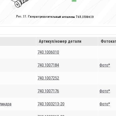
Артикул/номер детали
Фотока
740.1006010
740.1007184
Фото*
740.1007252
740.1007176
Фото*
илиндра
740.1003213-20
Фото*