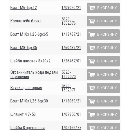
Болт М6-6gх12
1/09020/21
В КОРЗИНУ
5320-
Кронштейн бачка
В КОРЗИНУ
1602076
Болт М10х1,25-6gх65
1/13437/21
В КОРЗИНУ
Болт М8-6gх35
1/60439/21
В КОРЗИНУ
Шайба плоская 8х20х2
1/26467/01
В КОРЗИНУ
Ограничитель хода педали
5320-
В КОРЗИНУ
сцепления
1602070
5320-
Втулка распорная
В КОРЗИНУ
1602071
Болт М10х1,25-6gх30
1/13069/21
В КОРЗИНУ
Шплинт 4,7х50
1/07350/01
В КОРЗИНУ
Шайба 8 пружинная
1/05166/77
В КОРЗИНУ