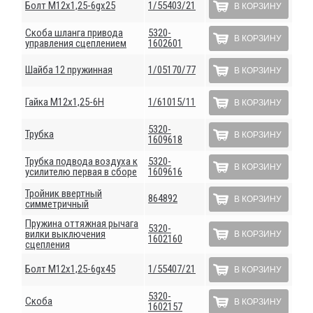
Болт М12х1,25-6gх25
1/55403/21
В КОРЗИНУ
Скоба шланга привода
5320-
В КОРЗИНУ
управления сцеплением
1602601
Шайба 12 пружинная
1/05170/77
В КОРЗИНУ
Гайка М12х1,25-6Н
1/61015/11
В КОРЗИНУ
5320-
Трубка
В КОРЗИНУ
1609618
Трубка подвода воздуха к
5320-
В КОРЗИНУ
усилителю первая в сборе
1609616
Тройник ввертный
864892
В КОРЗИНУ
симметричный
Пружина оттяжная рычага
5320-
вилки выключения
В КОРЗИНУ
1602160
сцепления
Болт М12х1,25-6gх45
1/55407/21
В КОРЗИНУ
5320-
Скоба
В КОРЗИНУ
1602157