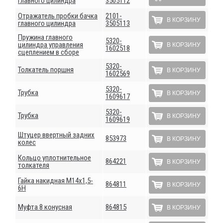
главного цилиндра
3505112
Отражатель пробки бачка
2101-
В КОРЗИНУ
главного цилиндра
3505113
Пружина главного
5320-
цилиндра управления
В КОРЗИНУ
1602518
сцеплением в сборе
5320-
Толкатель поршня
В КОРЗИНУ
1602569
5320-
Трубка
В КОРЗИНУ
1609617
5320-
Трубка
В КОРЗИНУ
1609619
Штуцер ввертный задних
853973
В КОРЗИНУ
колес
Кольцо уплотнительное
864221
В КОРЗИНУ
толкателя
Гайка накидная М14х1,5-
864811
В КОРЗИНУ
6Н
Муфта 8 конусная
864815
В КОРЗИНУ