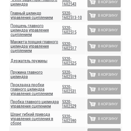
В КОРЗИНУ
цилиндра
1602543
Главный цилиндр
5320-
В КОРЗИНУ
управления сцеплением
1602513-10
Поршень главного
5320-
цилиндра управления
В КОРЗИНУ
1602515
сцеплением
Манжета поршня главного
5320-
цилиндра управления
В КОРЗИНУ
1602517
сцеплением
5320-
Держатель пружины
В КОРЗИНУ
1602525
Пружина главного
5320-
В КОРЗИНУ
цилиндра
1602519
Прокладка пробки
5320-
главного цилиндра
В КОРЗИНУ
1602531
управления сцеплением
Пробка главного цилиндра
5320-
В КОРЗИНУ
управления сцепением
1602529
Шланг гибкий привода
5320-
управления сцепления в
В КОРЗИНУ
1602590
сборе