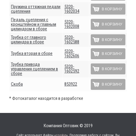
Пружина оттяжная педали
5320-
В КОРЗИНУ
сцепления
1602034
Педаль сцепления с
5320-
кронштейном и главным
В КОРЗИНУ
1602008
цилиндром в сборе
Трубка от главного
5320-
В КОРЗИНУ
цилиндра в сборе
1602588
5320-
Трубка вторая в сборе
В КОРЗИНУ
1602606
Трубка привода
5320-
управления сцеплением в
В КОРЗИНУ
1602592
сборе
Скоба
853922
В КОРЗИНУ
* Фотокаталог находится в разработке
Компания Оптовик © 2019
Сайт использует файлы «
cookie
». Продолжив работу с сайтом, Вы