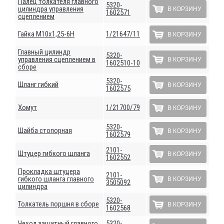
Палец толкателя главного
5320-
цилиндра управления
В КОРЗИНУ
1602571
сцеплением
Гайка М10х1,25-6Н
1/21647/11
В КОРЗИНУ
Главный цилиндр
5320-
управления сцеплением в
В КОРЗИНУ
1602510-10
сборе
5320-
Шланг гибкий
В КОРЗИНУ
1602575
Хомут
1/21700/79
В КОРЗИНУ
5320-
Шайба стопорная
В КОРЗИНУ
1602579
2101-
Штуцер гибкого шланга
В КОРЗИНУ
1602552
Прокладка штуцера
2101-
гибкого шланга главного
В КОРЗИНУ
3505092
цилиндра
5320-
Толкатель поршня в сборе
В КОРЗИНУ
1602568
Чехол защитный главного
5320-