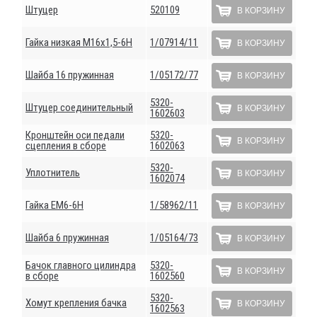
Штуцер
520109
В КОРЗИНУ
Гайка низкая М16х1,5-6Н
1/07914/11
В КОРЗИНУ
Шайба 16 пружинная
1/05172/77
В КОРЗИНУ
5320-
Штуцер соединительный
В КОРЗИНУ
1602603
Кронштейн оси педали
5320-
В КОРЗИНУ
сцепления в сборе
1602063
5320-
Уплотнитель
В КОРЗИНУ
1602074
Гайка ЕМ6-6Н
1/58962/11
В КОРЗИНУ
Шайба 6 пружинная
1/05164/73
В КОРЗИНУ
Бачок главного цилиндра
5320-
В КОРЗИНУ
в сборе
1602560
5320-
Хомут крепления бачка
В КОРЗИНУ
1602563