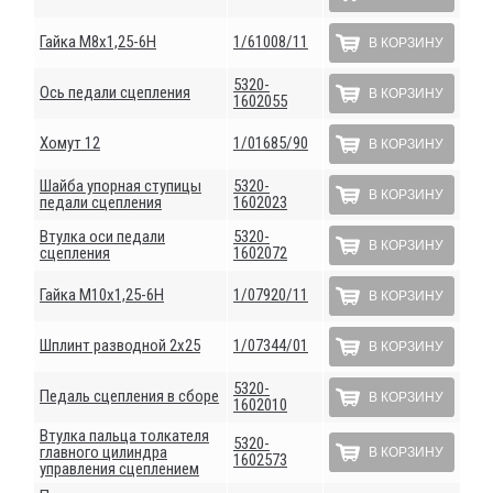
Гайка М8х1,25-6Н
1/61008/11
В КОРЗИНУ
5320-
Ось педали сцепления
В КОРЗИНУ
1602055
Хомут 12
1/01685/90
В КОРЗИНУ
Шайба упорная ступицы
5320-
В КОРЗИНУ
педали сцепления
1602023
Втулка оси педали
5320-
В КОРЗИНУ
сцепления
1602072
Гайка М10х1,25-6Н
1/07920/11
В КОРЗИНУ
Шплинт разводной 2х25
1/07344/01
В КОРЗИНУ
5320-
Педаль сцепления в сборе
В КОРЗИНУ
1602010
Втулка пальца толкателя
5320-
главного цилиндра
В КОРЗИНУ
1602573
управления сцеплением