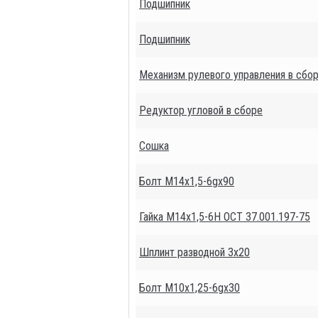
Подшипник
Подшипник
Механизм рулевого управления в сбо
Редуктор угловой в сборе
Сошка
Болт М14х1,5-6gх90
Гайка М14х1,5-6Н ОСТ 37.001.197-75
Шплинт разводной 3х20
Болт М10х1,25-6gх30