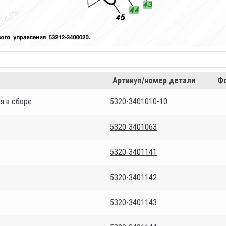
Артикул/номер детали
Фо
я в сборе
5320-3401010-10
5320-3401063
5320-3401141
5320-3401142
5320-3401143