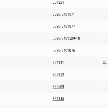
864223
5320-3401371
5320-3401377
5320-3401529-10
5320-3401076
864141
Фо
862812
862509
864145