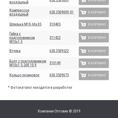
650.3509009
В КОРЗИНУ
воздушный
Компрессор
650.3509009-01
В КОРЗИНУ
воздушный
Шпилька М10-6hх35
310405
В КОРЗИНУ
Гайка с
подголовником
311422
В КОРЗИНУ
М10х1,5
Втулка
650.3509522
В КОРЗИНУ
Болт с подголовником
310149
В КОРЗИНУ
М10х1,5-200 10.9
Кольцо резиновое
650.3509075
В КОРЗИНУ
* Фотокаталог находится в разработке
Компания Оптовик © 2019