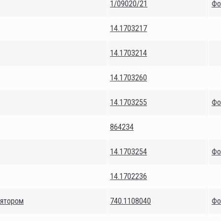
1/09020/21
Фо
14.1703217
14.1703214
14.1703260
14.1703255
Фо
864234
14.1703254
Фо
14.1702236
лятором
740.1108040
Фо