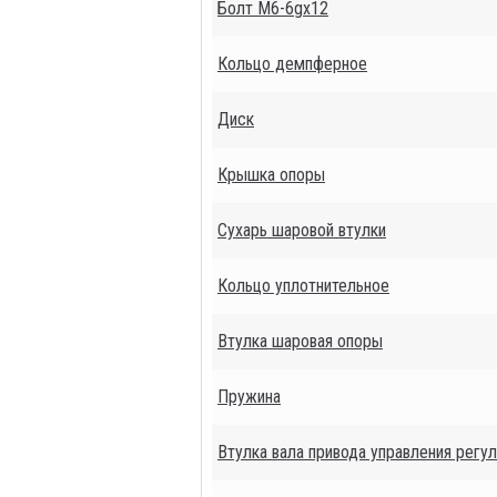
Болт М6-6gх12
Кольцо демпферное
Диск
Крышка опоры
Сухарь шаровой втулки
Кольцо уплотнительное
Втулка шаровая опоры
Пружина
Втулка вала привода управления регу