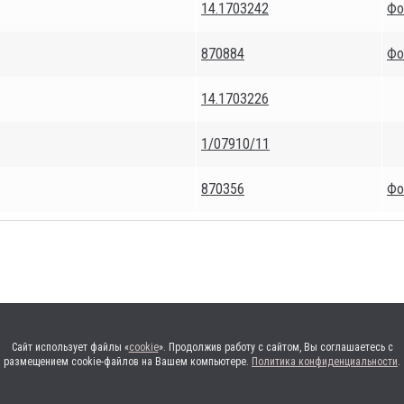
14.1703242
Фо
870884
Фо
14.1703226
1/07910/11
870356
Фо
Сайт использует файлы «
cookie
». Продолжив работу с сайтом, Вы соглашаетесь с
размещением cookie-файлов на Вашем компьютере.
Политика конфиденциальности
.