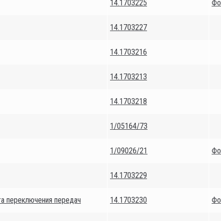
14.1703225
Фо
14.1703227
14.1703216
14.1703213
14.1703218
1/05164/73
1/09026/21
Фо
14.1703229
га переключения передач
14.1703230
Фо