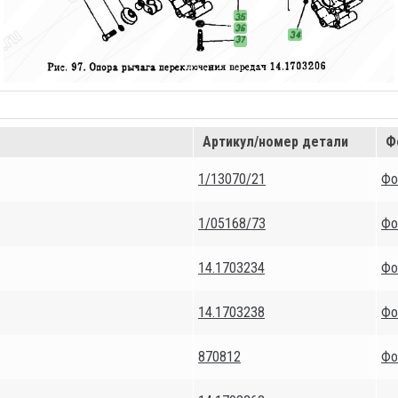
Артикул/номер детали
Ф
1/13070/21
Фо
1/05168/73
Фо
14.1703234
Фо
14.1703238
Фо
870812
Фо