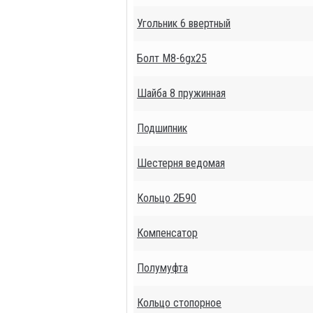
Угольник 6 ввертный
Болт М8-6gх25
Шайба 8 пружинная
Подшипник
Шестерня ведомая
Кольцо 2Б90
Компенсатор
Полумуфта
Кольцо стопорное