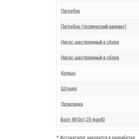
Патрубок
Патрубок (тропический вариант)
Насос шестеренный в сборе
Насос шестеренный в сборе
Кольцо
Штуцер
Прокладка
Болт М10х1,25-6gх40
* Фотокаталог находится в разработке