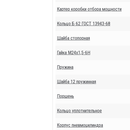
Картер коробки отбора мощности
Кольцо Б 62 ГОСТ 13943-68
Шайба стопорная
Гайка М24х1,5-6Н
Пружина
Шайба 12 пружинная
Поршень
Кольцо уплотнительное
Корпус пневмоцилиндра