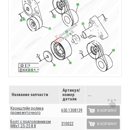
Артикул/
Название запчасти
номер
...
детали
Кронштейн ролика
650.1308139
В КОРЗИНУ
промежуточного
Болт с подголовником
310022
В КОРЗИНУ
М8х1,25-25 8.8