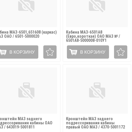
бина МАЗ-6501,651608 (каркас)
Кабина МАЗ-6501А8
З ОАО / 6501-5000020
(Евро,короткая) ОАО МАЗ № /
6501А8-5000008-010У1
В КОРЗИНУ
В КОРЗИНУ
онштейн МАЗ заднего
Кронштейн МАЗ заднего
дрессоривания кабины ОАО
подрессоривания кабины
З / 643019-5001811
правый ОАО МАЗ / 4370-5001172