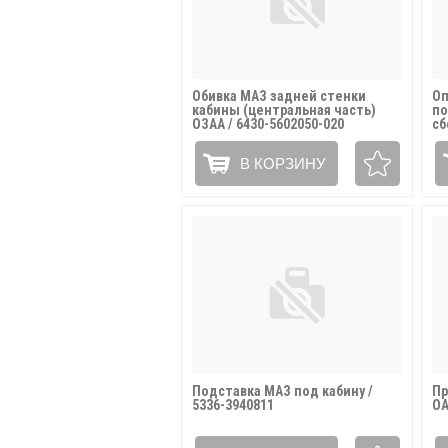
Обивка МАЗ задней стенки
Оп
кабины (центральная часть)
по
ОЗАА / 6430-5602050-020
сб
01
В КОРЗИНУ
Подставка МАЗ под кабину /
Пр
5336-3940811
ОА