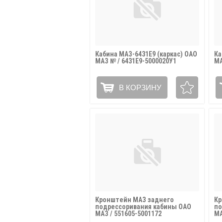
Кабина МАЗ-6431Е9 (каркас) ОАО
Ка
МАЗ № / 6431Е9-5000020У1
МА
В КОРЗИНУ
Кронштейн МАЗ заднего
Кр
подрессоривания кабины ОАО
по
МАЗ / 551605-5001172
МА