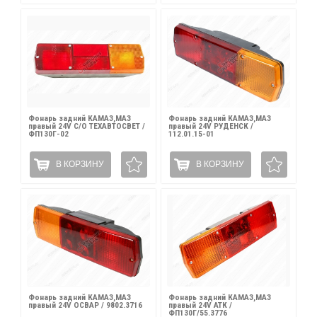
Фонарь задний КАМАЗ,МАЗ
Фонарь задний КАМАЗ,МАЗ
правый 24V С/О ТЕХАВТОСВЕТ /
правый 24V РУДЕНСК /
ФП130Г-02
112.01.15-01
В КОРЗИНУ
В КОРЗИНУ
Фонарь задний КАМАЗ,МАЗ
Фонарь задний КАМАЗ,МАЗ
правый 24V ОСВАР / 9802.3716
правый 24V АТК /
ФП130Г/55.3776