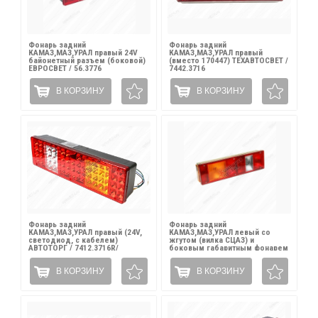
Фонарь задний
Фонарь задний
КАМАЗ,МАЗ,УРАЛ правый 24V
КАМАЗ,МАЗ,УРАЛ правый
байонетный разъем (боковой)
(вместо 170447) ТЕХАВТОСВЕТ /
ЕВРОСВЕТ / 56.3776
7442.3716
В КОРЗИНУ
В КОРЗИНУ
Фонарь задний
Фонарь задний
КАМАЗ,МАЗ,УРАЛ правый (24V,
КАМАЗ,МАЗ,УРАЛ левый со
светодиод, с кабелем)
жгутом (вилка СЦАЗ) и
АВТОТОРГ / 7412.3716R/
боковым габаритным фонарем
АТ-1091/AT18913/1 LED
РУДЕНСК / 7452.3716-10
В КОРЗИНУ
В КОРЗИНУ