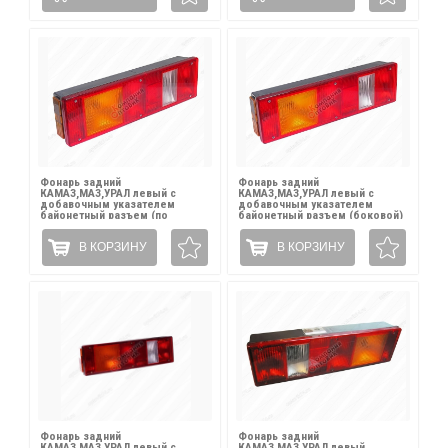
Фонарь задний
Фонарь задний
КАМАЗ,МАЗ,УРАЛ левый с
КАМАЗ,МАЗ,УРАЛ левый с
добавочным указателем
добавочным указателем
байонетный разъем (по
байонетный разъем (боковой)
центру) РУДЕНСК / 7472.3716-
РУДЕНСК / 7472.3716-08
04
В КОРЗИНУ
В КОРЗИНУ
Фонарь задний
Фонарь задний
КАМАЗ,МАЗ,УРАЛ левый с
КАМАЗ,МАЗ,УРАЛ левый