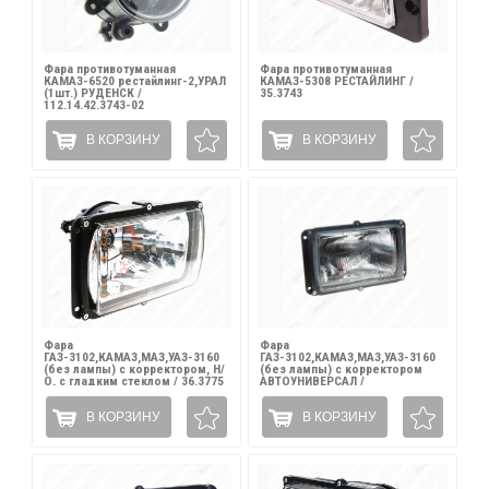
Фара противотуманная
Фара противотуманная
КАМАЗ-6520 рестайлинг-2,УРАЛ
КАМАЗ-5308 РЕСТАЙЛИНГ /
(1шт.) РУДЕНСК /
35.3743
112.14.42.3743-02
В КОРЗИНУ
В КОРЗИНУ
Фара
Фара
ГАЗ-3102,КАМАЗ,МАЗ,УАЗ-3160
ГАЗ-3102,КАМАЗ,МАЗ,УАЗ-3160
(без лампы) с корректором, Н/
(без лампы) с корректором
О, с гладким стеклом / 36.3775
АВТОУНИВЕРСАЛ /
341.3711/191.3775
В КОРЗИНУ
В КОРЗИНУ