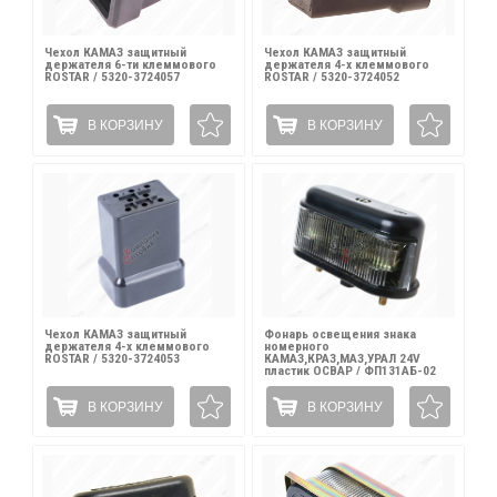
Чехол КАМАЗ защитный
Чехол КАМАЗ защитный
держателя 6-ти клеммового
держателя 4-х клеммового
ROSTAR / 5320-3724057
ROSTAR / 5320-3724052
В КОРЗИНУ
В КОРЗИНУ
Чехол КАМАЗ защитный
Фонарь освещения знака
держателя 4-х клеммового
номерного
ROSTAR / 5320-3724053
КАМАЗ,КРАЗ,МАЗ,УРАЛ 24V
пластик ОСВАР / ФП131АБ-02
В КОРЗИНУ
В КОРЗИНУ