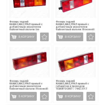
Фонарь задний
Фонарь задний
КАМАЗ,МАЗ,УРАЛ правый с
КАМАЗ,МАЗ,УРАЛ правый с
добавочным указателем
добавочным указателем
байонетный разъем (по
байонетный разъем (боковой)
центру) РУДЕНСК / 7462.3716-
РУДЕНСК / 7462.3716-08
04
В КОРЗИНУ
В КОРЗИНУ
Фонарь задний
Фонарь задний
КАМАЗ,МАЗ,УРАЛ правый с
КАМАЗ,МАЗ,УРАЛ правый с
добавочным указателем
габаритом и проводом
байонетный разъем (боковой)
ТЕХАВТОСВЕТ / 7442.3717
SKV / 74622.3716-08 П
В КОРЗИНУ
В КОРЗИНУ