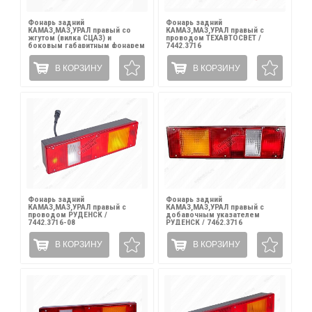
Фонарь задний
Фонарь задний
КАМАЗ,МАЗ,УРАЛ правый со
КАМАЗ,МАЗ,УРАЛ правый с
жгутом (вилка СЦАЗ) и
проводом ТЕХАВТОСВЕТ /
боковым габаритным фонарем
7442.3716
РУДЕНСК / 7442.3716-10
В КОРЗИНУ
В КОРЗИНУ
Фонарь задний
Фонарь задний
КАМАЗ,МАЗ,УРАЛ правый с
КАМАЗ,МАЗ,УРАЛ правый с
проводом РУДЕНСК /
добавочным указателем
7442.3716-08
РУДЕНСК / 7462.3716
В КОРЗИНУ
В КОРЗИНУ