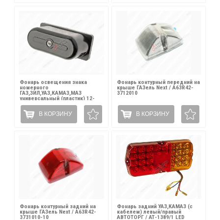
Фонарь освещения знака
Фонарь контурный передний на
номерного
крыше ГАЗель Next / A63R42-
ГАЗ,ЗИЛ,УАЗ,КАМАЗ,МАЗ
3712010
универсальный (пластик) 12-
24V ТЕХАВТОСВЕТ / ФП131
В КОРЗИНУ
В КОРЗИНУ
Фонарь контурный задний на
Фонарь задний УАЗ,КАМАЗ (с
крыше ГАЗель Next / A63R42-
кабелем) левый/правый
3731010-10
АВТОТОРГ / АТ-1389/1 LED