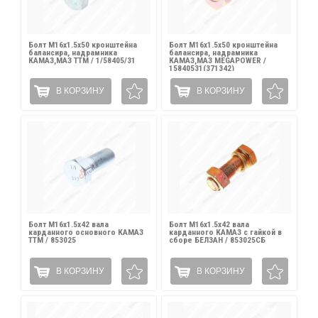
Болт М16х1.5х50 кронштейна
Болт М16х1.5х50 кронштейна
балансира, надрамника
балансира, надрамника
КАМАЗ,МАЗ ТТМ / 1/58405/31
КАМАЗ,МАЗ MEGAPOWER /
15840531(371342)
В КОРЗИНУ
В КОРЗИНУ
Болт М16х1.5х42 вала
Болт М16х1.5х42 вала
карданного основного КАМАЗ
карданного КАМАЗ с гайкой в
ТТМ / 853025
сборе БЕЛЗАН / 853025СБ
В КОРЗИНУ
В КОРЗИНУ