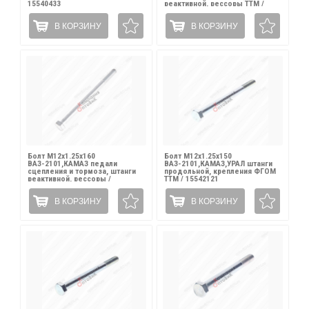
15540433
реактивной, рессоры ТТМ /
15542221
В КОРЗИНУ
В КОРЗИНУ
Болт М12х1.25х160
Болт М12х1.25х150
ВАЗ-2101,КАМАЗ педали
ВАЗ-2101,КАМАЗ,УРАЛ штанги
сцепления и тормоза, штанги
продольной, крепления ФГОМ
реактивной, рессоры /
ТТМ / 15542121
15542221
В КОРЗИНУ
В КОРЗИНУ