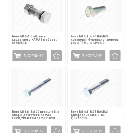
Болт М16х1.5х42 вала
Болт М16х1.5х40 КАМАЗ
карданного КАМАЗ в сборе /
крепления буфера,лонжерона
853025СБ
рамы ТТМ / 1/13905/21
В КОРЗИНУ
В КОРЗИНУ
Болт М16х1.5х120 кронштейна
Болт М14х1.5х75 КАМАЗ
опоры двигателя КАМАЗ-
дифференциала ТТМ /
ЕВРО,УРАЛ ТТМ / 1/59818/31
1/59777/31
В КОРЗИНУ
В КОРЗИНУ