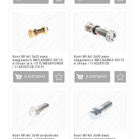
Болт М14х1.5х55 вала
Болт М14х1.5х55 вала
карданного МАЗ,КАМАЗ-65115
карданного МАЗ,КАМАЗ-65115
в сборе (к.п. 10.9) MEGAPOWER
в сборе / 11422031СБ
/ 11422031СБ (10.9)
В КОРЗИНУ
В КОРЗИНУ
Болт М14х1.5х40 устройства
Болт М14х1.5х40 вала
седельного, надрамника,
карданного межосевого,