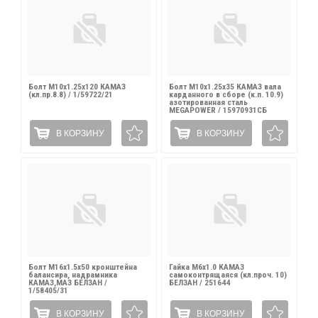
Болт М10х1.25х120 КАМАЗ
Болт М10х1.25х35 КАМАЗ вала
(кл.пр.8.8) / 1/59722/21
карданного в сборе (к.п. 10.9)
азотированная сталь
MEGAPOWER / 15970931СБ
В КОРЗИНУ
В КОРЗИНУ
Болт М16х1.5х50 кронштейна
Гайка М6х1.0 КАМАЗ
балансира, надрамника
самоконтрящаяся (кл.проч. 10)
КАМАЗ,МАЗ БЕЛЗАН /
БЕЛЗАН / 251644
1/58405/31
В КОРЗИНУ
В КОРЗИНУ