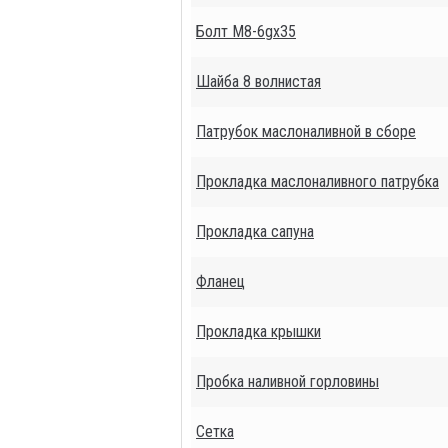
Болт М8-6gх35
Шайба 8 волнистая
Патрубок маслоналивной в сборе
Прокладка маслоналивного патрубка
Прокладка сапуна
Фланец
Прокладка крышки
Пробка наливной горловины
Сетка