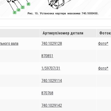
Артикул/номер детали
Фоток
ьного вала
740.1029128
Фото*
870851
1/59707/31
Фото*
740.1029114
870768
740.1029142