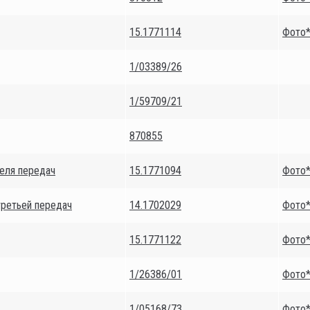
15.1771114
Фото
1/03389/26
1/59709/21
870855
еля передач
15.1771094
Фото
третьей передач
14.1702029
Фото
15.1771122
Фото
1/26386/01
Фото
1/05168/73
Фото