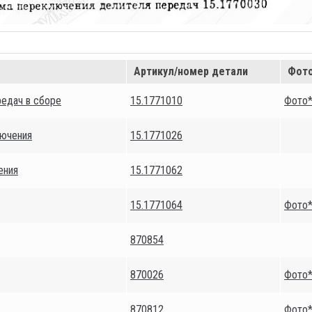
Артикул/номер детали
Фото
едач в сборе
15.1771010
Фото
лючения
15.1771026
ения
15.1771062
15.1771064
Фото
870854
870026
Фото
870812
Фото