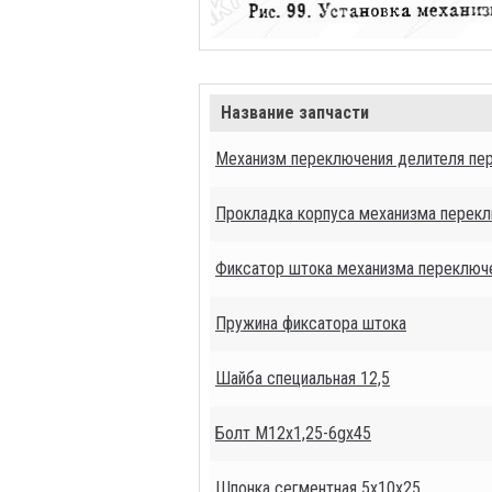
Название запчасти
Механизм переключения делителя пер
Прокладка корпуса механизма перек
Фиксатор штока механизма переключ
Пружина фиксатора штока
Шайба специальная 12,5
Болт М12х1,25-6gх45
Шпонка сегментная 5х10х25