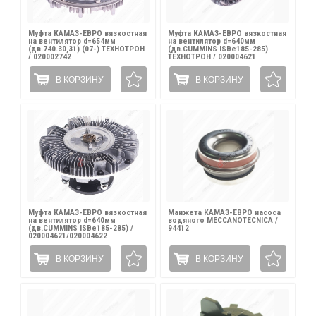
Муфта КАМАЗ-ЕВРО вязкостная
Муфта КАМАЗ-ЕВРО вязкостная
на вентилятор d=654мм
на вентилятор d=640мм
(дв.740.30,31) (07-) ТЕХНОТРОН
(дв.CUMMINS ISBe185-285)
/ 020002742
ТЕХНОТРОН / 020004621
В КОРЗИНУ
В КОРЗИНУ
Муфта КАМАЗ-ЕВРО вязкостная
Манжета КАМАЗ-ЕВРО насоса
на вентилятор d=640мм
водяного MECCANOTECNICA /
(дв.CUMMINS ISBe185-285) /
94412
020004621/020004622
В КОРЗИНУ
В КОРЗИНУ