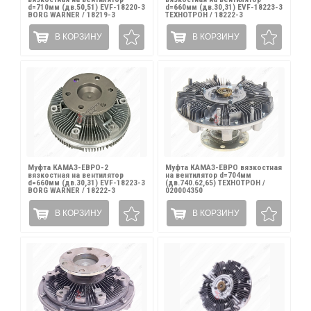
d=710мм (дв.50,51) EVF-18220-3
d=660мм (дв.30,31) EVF-18223-3
BORG WARNER / 18219-3
ТЕХНОТРОН / 18222-3
В КОРЗИНУ
В КОРЗИНУ
Муфта КАМАЗ-ЕВРО-2
Муфта КАМАЗ-ЕВРО вязкостная
вязкостная на вентилятор
на вентилятор d=704мм
d=660мм (дв.30,31) EVF-18223-3
(дв.740.62,65) ТЕХНОТРОН /
BORG WARNER / 18222-3
020004350
В КОРЗИНУ
В КОРЗИНУ