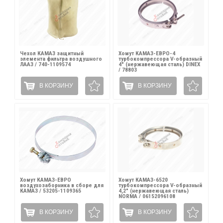
Чехол КАМАЗ защитный
Хомут КАМАЗ-ЕВРО-4
элемента фильтра воздушного
турбокомпрессора V-образный
ЛААЗ / 740-1109574
4" (нержавеющая сталь) DINEX
/ 78803
В КОРЗИНУ
В КОРЗИНУ
Хомут КАМАЗ-ЕВРО
Хомут КАМАЗ-6520
воздухозаборника в сборе для
турбокомпрессора V-образный
КАМАЗ / 53205-1109365
4,2" (нержавеющая сталь)
NORMA / 06152096108
В КОРЗИНУ
В КОРЗИНУ