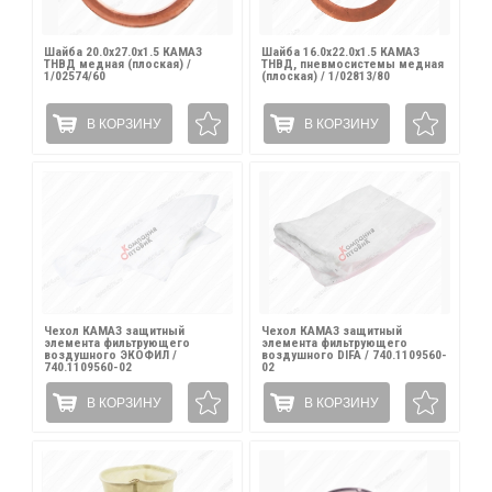
Шайба 20.0х27.0х1.5 КАМАЗ
Шайба 16.0х22.0х1.5 КАМАЗ
ТНВД медная (плоская) /
ТНВД, пневмосистемы медная
1/02574/60
(плоская) / 1/02813/80
В КОРЗИНУ
В КОРЗИНУ
Чехол КАМАЗ защитный
Чехол КАМАЗ защитный
элемента фильтрующего
элемента фильтрующего
воздушного ЭКОФИЛ /
воздушного DIFA / 740.1109560-
740.1109560-02
02
В КОРЗИНУ
В КОРЗИНУ