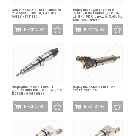
Хомут КАМАЗ бака топливного
Форсунка подогревателя
210-500л (530х650) БАКОР /
15.8106 и модификации ИНТА-
541121-1101110
ЦЕНТР / OD OIL nozzle S;60; 0,5
uzg/ft(030F6908)
В КОРЗИНУ
В КОРЗИНУ
Форсунка КАМАЗ-ЕВРО-4
Форсунка КАМАЗ-ЕВРО-2 /
дв.CUMMINS ISBe,ISDe (4.5/6.7)
273.1112010-20
BOSCH / 0445120161
В КОРЗИНУ
В КОРЗИНУ