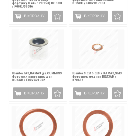
форсунку 0 445 120 153) BOSCH
BOSCH / F00VC17003
/ F00RJ01086
В КОРЗИНУ
В КОРЗИНУ
Шайба ГАЗ,КАМАЗ дв.CUMMINS
Шайба 9.3х15.0х0.7 КАМАЗ,ЯМЗ
форсунки направляющая
форсунок медная БЕЛЗАН /
BOSCH / F00VC21002
870638
В КОРЗИНУ
В КОРЗИНУ