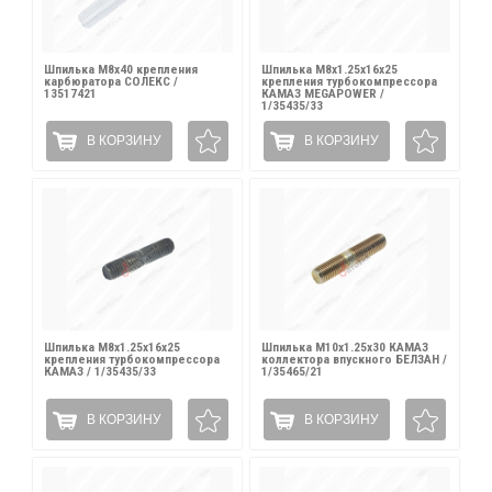
Шпилька М8х40 крепления
Шпилька М8х1.25х16х25
карбюратора СОЛЕКС /
крепления турбокомпрессора
13517421
КАМАЗ MEGAPOWER /
1/35435/33
В КОРЗИНУ
В КОРЗИНУ
Шпилька М8х1.25х16х25
Шпилька М10х1.25х30 КАМАЗ
крепления турбокомпрессора
коллектора впускного БЕЛЗАН /
КАМАЗ / 1/35435/33
1/35465/21
В КОРЗИНУ
В КОРЗИНУ