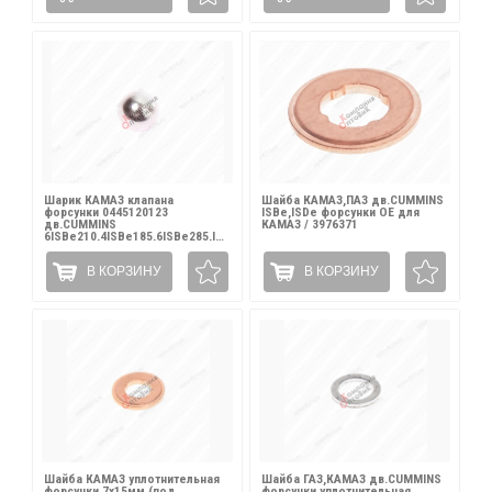
Шарик КАМАЗ клапана
Шайба КАМАЗ,ПАЗ дв.CUMMINS
форсунки 0445120123
ISBe,ISDe форсунки OE для
дв.CUMMINS
КАМАЗ / 3976371
6ISBe210,4ISBe185,6ISBe285,ISLe+350,ISLe380
BOSCH / F00VC05001
В КОРЗИНУ
В КОРЗИНУ
Шайба КАМАЗ уплотнительная
Шайба ГАЗ,КАМАЗ дв.CUMMINS
форсунки 7х15мм (под
форсунки уплотнительная