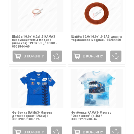
Шайба 10.0х16.0х1.5 КАМАЗ
Шайба 10.0х16.0х1.0 ВАЗ шланга
пневмосистемы медная
тормозного медная / 10284460
(плоская) ТРЕЗУБЕЦ / 00001-
0002844-60
В КОРЗИНУ
В КОРЗИНУ
Футболка КАМАЗ-Мастер
Футболка КАМАЗ-Мастер
детская (рост 126см) /
"Эволюция" (р.46) /
333.09050100-126
333.09270200-46
В КОРЗИНУ
В КОРЗИНУ