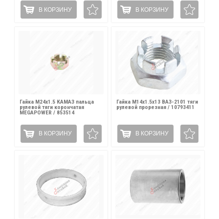
В КОРЗИНУ
В КОРЗИНУ
Гайка М24х1.5 КАМАЗ пальца
Гайка М14х1.5х13 ВАЗ-2101 тяги
рулевой тяги корончатая
рулевой прорезная / 10793411
MEGAPOWER / 853514
В КОРЗИНУ
В КОРЗИНУ