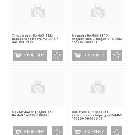
Тяга рулевая КАМАЗ-6522
Манжета КАМАЗ-ЕВРО
поперечная моста MADARA /
подшипника шкворня VITOCOM
340-001-2121
/ 53205-3001050
В КОРЗИНУ
В КОРЗИНУ
Ось КАМАЗ передняя для
Ось КАМАЗ передняя с
КАМАЗ / 65115-3000015
тормозами в сборе для КАМАЗ
/ 53229-3000012-08
В КОРЗИНУ
В КОРЗИНУ