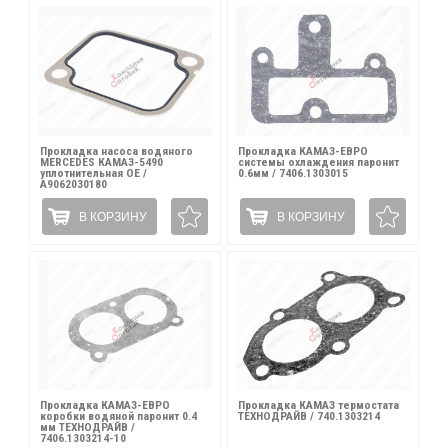
Прокладка насоса водяного
Прокладка КАМАЗ-ЕВРО
MERCEDES КАМАЗ-5490
системы охлаждения паронит
уплотнительная OE /
0.6мм / 7406.1303015
A9062030180
В КОРЗИНУ
В КОРЗИНУ
Прокладка КАМАЗ-ЕВРО
Прокладка КАМАЗ термостата
коробки водяной паронит 0.4
ТЕХНОДРАЙВ / 740.1303214
мм ТЕХНОДРАЙВ /
7406.1303214-10